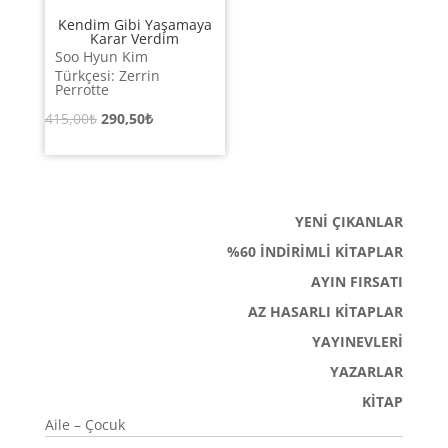
Kendim Gibi Yaşamaya
Karar Verdim
Soo Hyun Kim
Türkçesi: Zerrin
Perrotte
Orijinal
Şu
415,00
₺
290,50
₺
fiyat:
andaki
415,00₺.
fiyat:
290,50₺.
YENİ ÇIKANLAR
%60 İNDİRİMLİ KİTAPLAR
AYIN FIRSATI
AZ HASARLI KİTAPLAR
YAYINEVLERİ
YAZARLAR
KİTAP
Aile – Çocuk