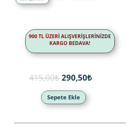
900 TL ÜZERİ ALIŞVERİŞLERİNİZDE
KARGO BEDAVA!
Orijinal
Şu
415,00
₺
290,50
₺
fiyat:
andaki
415,00₺.
fiyat:
290,50₺.
Sepete Ekle