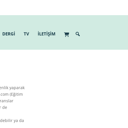
DERGİ
TV
İLETİŞİM
enlik yaparak
.com (Eğitim
eranslar
r de
debilir ya da