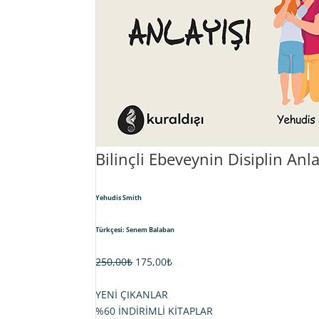
Bilinçli Ebeveynin Disiplin Anla
Yehudis Smith
Türkçesi: Senem Balaban
Orijinal
Şu
250,00
₺
175,00
₺
fiyat:
andaki
250,00₺.
fiyat:
YENİ ÇIKANLAR
175,00₺.
%60 İNDİRİMLİ KİTAPLAR