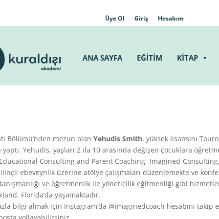
Üye Ol
Giriş
Hesabım
ANA SAYFA
EĞİTİM
KİTAP
biyatı Bölümü’nden mezun olan
Yehudis
Smith
, yüksek lisansını Touro
e yaptı. Yehudis, yaşları 2 ila 10 arasında değişen çocuklara öğretm
 Educational Consulting and Parent Coaching -Imagined-Consulting
ilinçli ebeveynlik üzerine atölye çalışmaları düzenlemekte ve konf
nışmanlığı ve öğretmenlik ile yöneticilik eğitmenliği gibi hizmetle
kland, Florida’da yaşamaktadır.
azla bilgi almak için Instagram’da @imaginedcoach hesabını takip e
sta yollayabilirsiniz.