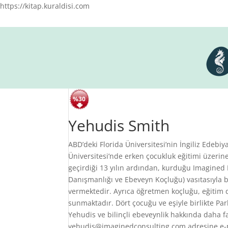
https://kitap.kuraldisi.com
%30
Yehudis Smith
ABD’deki Florida Üniversitesi’nin İngiliz Ede
Üniversitesi’nde erken çocukluk eğitimi üzerin
geçirdiği 13 yılın ardından, kurduğu Imagined
Danışmanlığı ve Ebeveyn Koçluğu) vasıtasıyla b
vermektedir. Ayrıca öğretmen koçluğu, eğitim da
sunmaktadır. Dört çocuğu ve eşiyle birlikte Par
Yehudis ve bilinçli ebeveynlik hakkında daha f
yehudis@imaginedconsulting.com adresine e-po