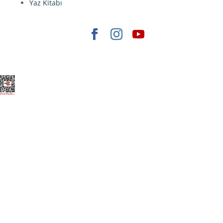
Yaz Kitabı
Elegant Themes
tarafından tasarlandı. |
WordPress
gururla sunar.