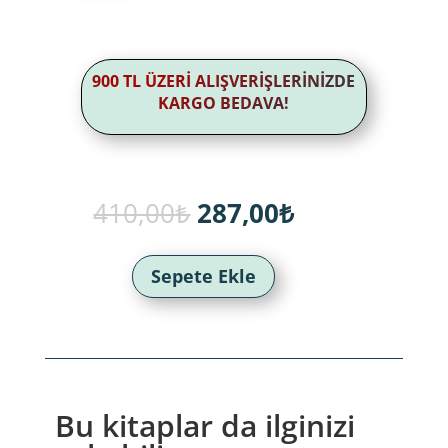
900 TL ÜZERİ ALIŞVERİŞLERİNİZDE
KARGO BEDAVA!
Orijinal
Şu
410,00
₺
287,00
₺
fiyat:
andaki
410,00₺.
fiyat:
287,00₺.
Sepete Ekle
Bu kitaplar da ilginizi