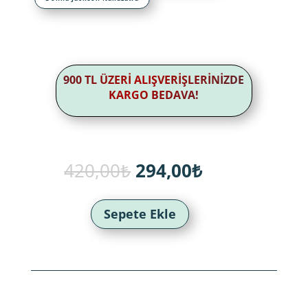
900 TL ÜZERİ ALIŞVERİŞLERİNİZDE
KARGO BEDAVA!
Orijinal
Şu
420,00
₺
294,00
₺
fiyat:
andaki
420,00₺.
fiyat:
294,00₺.
Sepete Ekle