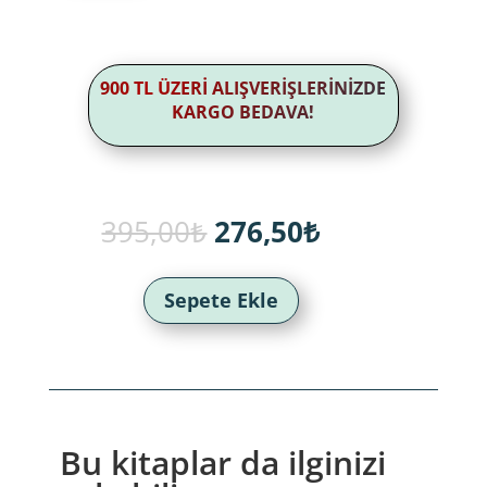
900 TL ÜZERİ ALIŞVERİŞLERİNİZDE
KARGO BEDAVA!
Orijinal
Şu
395,00
₺
276,50
₺
fiyat:
andaki
395,00₺.
fiyat:
276,50₺.
Sepete Ekle
Bu kitaplar da ilginizi