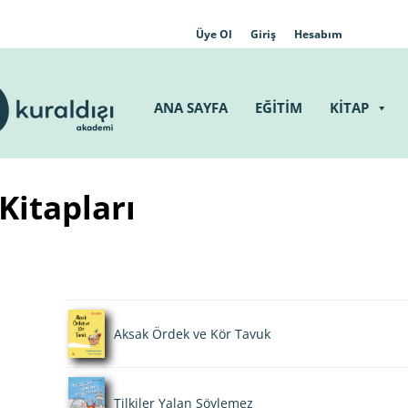
Üye Ol
Giriş
Hesabım
ANA SAYFA
EĞİTİM
KİTAP
Kitapları
Aksak Ördek ve Kör Tavuk
Tilkiler Yalan Söylemez