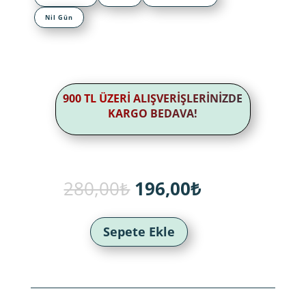
Nil Gün
900 TL ÜZERİ ALIŞVERİŞLERİNİZDE
KARGO BEDAVA!
Orijinal
Şu
280,00
₺
196,00
₺
fiyat:
andaki
280,00₺.
fiyat:
196,00₺.
Sepete Ekle