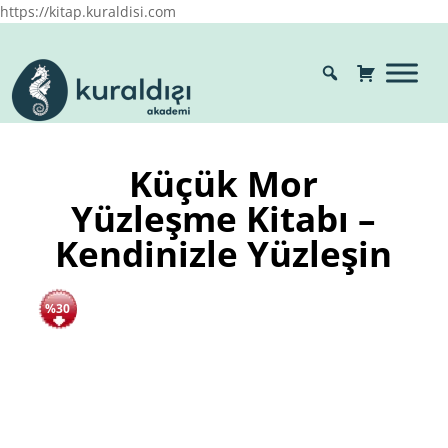
https://kitap.kuraldisi.com
Küçük Mor
Yüzleşme Kitabı –
Kendinizle Yüzleşin
%30