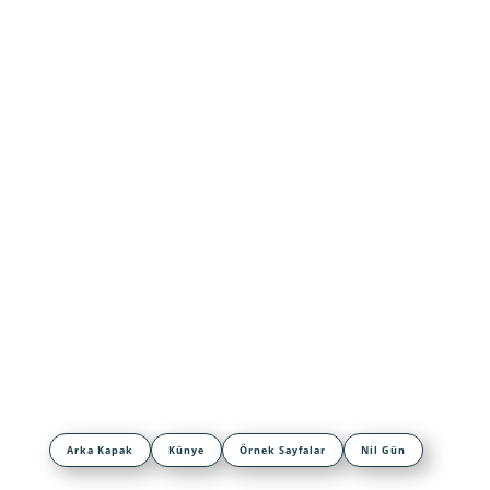
Arka Kapak
Künye
Örnek Sayfalar
Nil Gün