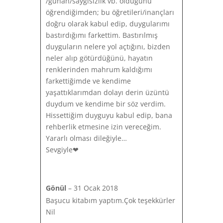
/günah/saygısızlık vb. olduğunu
öğrendiğimden; bu öğretileri/inançları
doğru olarak kabul edip, duygularımı
bastırdığımı farkettim. Bastırılmış
duyguların nelere yol açtığını, bizden
neler alıp götürdüğünü, hayatın
renklerinden mahrum kaldığımı
farkettiğimde ve kendime
yaşattıklarımdan dolayı derin üzüntü
duydum ve kendime bir söz verdim.
Hissettiğim duyguyu kabul edip, bana
rehberlik etmesine izin vereceğim.
Yararlı olması dileğiyle…
Sevgiyle❤
Gönül
–
31 Ocak 2018
Başucu kitabım yaptım.Çok teşekkürler
Nil