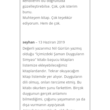
kendilerini bu doğrultuda
güzelleştirebilse. Çok, çok isterim
bunu.
Muhteşem kitap. Çok teşekkür
ediyorum. Hem de çok.
seyhan
–
13 Haziran 2019
Değerli yazarımız Nil Gün’ün yazmış
olduğu “İçimizdeki Şaman Duyguların
Simyası” kitabı başucu kitapları
listemize ekleyebileceğimiz
kitaplardandır. Tekrar okuyacağım
kitap listemde yer alıyor. Duyguların
dili olmuş, onları tercüme etmiş. Bu
kitabı okurken şunu farkettim. Birçok
duygunun gerçek anlamını
bilmediğimi, çoğunu yaşamanın ya da
dışa vurmanın ayıp/yasak