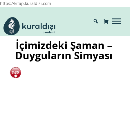
https://kitap.kuraldisi.com
İçimizdeki Şaman –
Duyguların Simyası
%30