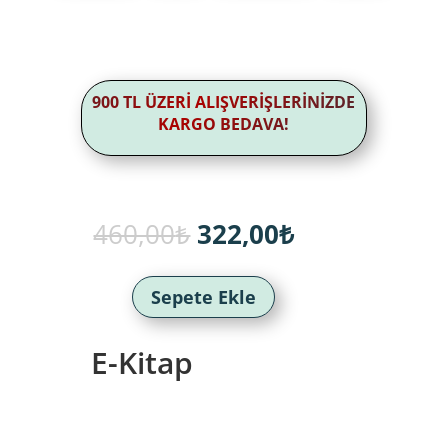
900 TL ÜZERİ ALIŞVERİŞLERİNİZDE
KARGO BEDAVA!
Orijinal
Şu
460,00
₺
322,00
₺
fiyat:
andaki
460,00₺.
fiyat:
322,00₺.
Sepete Ekle
E-Kitap