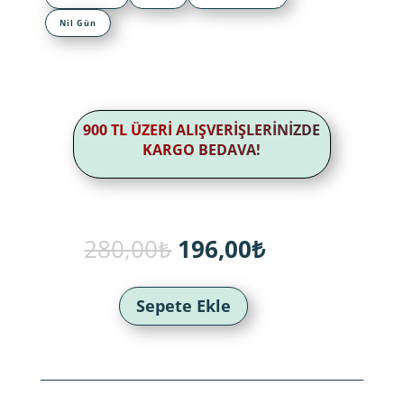
Nil Gün
900 TL ÜZERİ ALIŞVERİŞLERİNİZDE
KARGO BEDAVA!
Orijinal
Şu
280,00
₺
196,00
₺
fiyat:
andaki
280,00₺.
fiyat:
196,00₺.
Sepete Ekle