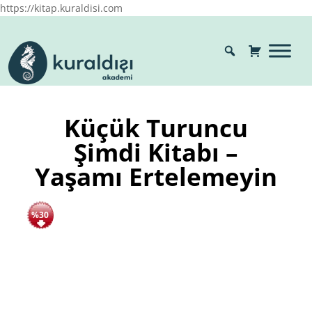
https://kitap.kuraldisi.com
Küçük Turuncu
Şimdi Kitabı –
Yaşamı Ertelemeyin
%30