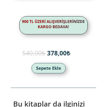
900 TL ÜZERİ ALIŞVERİŞLERİNİZDE
KARGO BEDAVA!
Orijinal
Şu
540,00
₺
378,00
₺
fiyat:
andaki
540,00₺.
fiyat:
378,00₺.
Sepete Ekle
Bu kitaplar da ilginizi