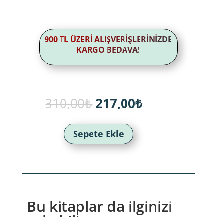
900 TL ÜZERİ ALIŞVERİŞLERİNİZDE
KARGO BEDAVA!
Orijinal
Şu
310,00
₺
217,00
₺
fiyat:
andaki
310,00₺.
fiyat:
217,00₺.
Sepete Ekle
Bu kitaplar da ilginizi