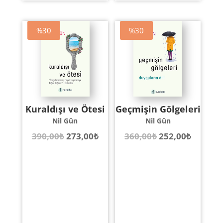
%30
%30
Kuraldışı ve Ötesi
Geçmişin Gölgeleri
Nil Gün
Nil Gün
Orijinal
Şu
Orijinal
Şu
390,00
₺
273,00
₺
360,00
₺
252,00
₺
fiyat:
andaki
fiyat:
andaki
390,00₺.
fiyat:
360,00₺.
fiyat:
273,00₺.
252,00₺