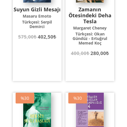
Suyun Gizli Mesajı
Zamanın
Ötesindeki Deha
Masaru Emoto
Tesla
Türkçesi: Serpil
Demirci
Margaret Cheney
Türkçesi: Okan
Orijinal
Şu
575,00
₺
402,50
₺
Gündüz - Ertuğrul
Memed Koç
fiyat:
andaki
Orijinal
Şu
400,00
₺
280,00
₺
575,00₺.
fiyat:
fiyat:
andaki
402,50₺.
400,00₺.
fiyat:
280,00₺
%30
%30