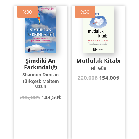
%30
%30
Şimdiki An
Mutluluk Kitabı
Farkındalığı
Nil Gün
Shannon Duncan
Orijinal
Şu
220,00
₺
154,00
₺
Türkçesi: Meltem
Uzun
fiyat:
andaki
Orijinal
Şu
205,00
₺
143,50
₺
220,00₺.
fiyat:
fiyat:
andaki
154,00₺
205,00₺.
fiyat:
143,50₺.