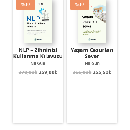
%30
%30
NLP – Zihninizi
Yaşam Cesurları
Kullanma Kılavuzu
Sever
Nil Gün
Nil Gün
Orijinal
Şu
Orijinal
Şu
370,00
₺
259,00
₺
365,00
₺
255,50
₺
fiyat:
andaki
fiyat:
andaki
370,00₺.
fiyat:
365,00₺.
fiyat:
259,00₺.
255,50₺