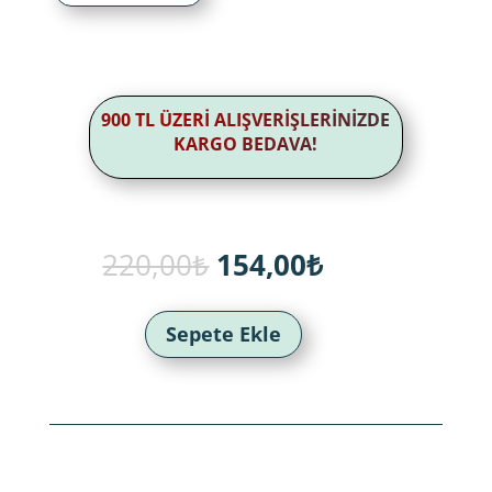
900 TL ÜZERİ ALIŞVERİŞLERİNİZDE
KARGO BEDAVA!
Orijinal
Şu
220,00
₺
154,00
₺
fiyat:
andaki
220,00₺.
fiyat:
154,00₺.
Sepete Ekle