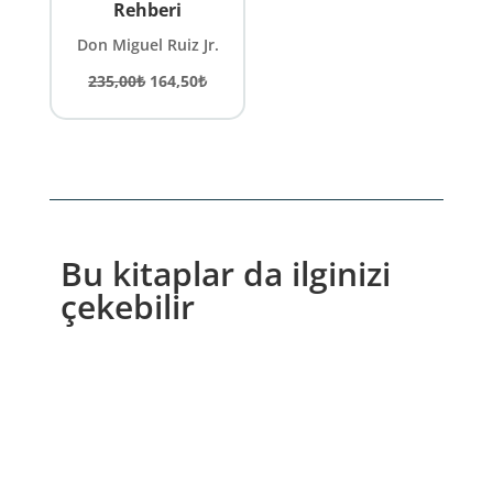
Rehberi
Don Miguel Ruiz Jr.
Orijinal
Şu
235,00
₺
164,50
₺
fiyat:
andaki
235,00₺.
fiyat:
164,50₺.
Bu kitaplar da ilginizi
çekebilir