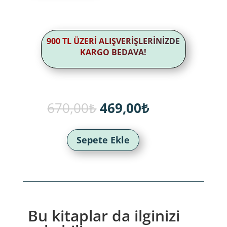
900 TL ÜZERİ ALIŞVERİŞLERİNİZDE
KARGO BEDAVA!
Orijinal
Şu
670,00
₺
469,00
₺
fiyat:
andaki
670,00₺.
fiyat:
469,00₺.
Sepete Ekle
Bu kitaplar da ilginizi