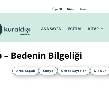
Üye Ol
Giriş
Hesabım
ANA SAYFA
EĞİTİM
KİTAP
 – Bedenin Bilgeliği
Arka Kapak
Künye
Örnek Sayfalar
Nil Gün