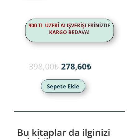
900 TL ÜZERİ ALIŞVERİŞLERİNİZDE
KARGO BEDAVA!
Orijinal
Şu
398,00
₺
278,60
₺
fiyat:
andaki
398,00₺.
fiyat:
278,60₺.
Sepete Ekle
Bu kitaplar da ilginizi