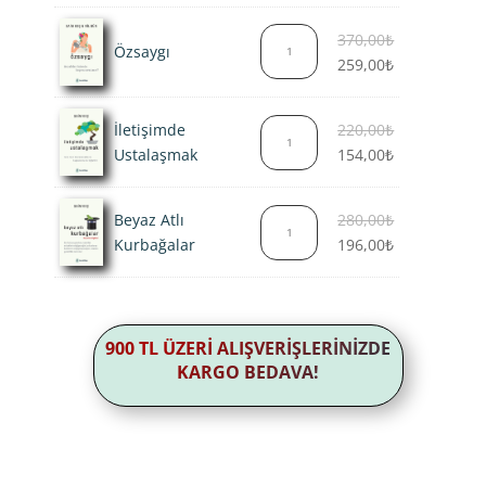
Orijinal
370,00
₺
Özsaygı
fiyat:
Şu
259,00
₺
370,00₺.
andaki
fiyat:
Orijinal
İletişimde
220,00
₺
259,00₺.
fiyat:
Şu
Ustalaşmak
154,00
₺
220,00₺.
andaki
fiyat:
Orijinal
Beyaz Atlı
280,00
₺
154,00₺.
fiyat:
Şu
Kurbağalar
196,00
₺
280,00₺.
andaki
fiyat:
196,00₺.
900 TL ÜZERİ ALIŞVERİŞLERİNİZDE
KARGO BEDAVA!