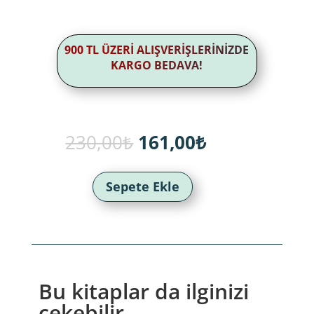
900 TL ÜZERİ ALIŞVERİŞLERİNİZDE
KARGO BEDAVA!
Orijinal
Şu
230,00
₺
161,00
₺
fiyat:
andaki
230,00₺.
fiyat:
161,00₺.
Sepete Ekle
Bu kitaplar da ilginizi
çekebilir